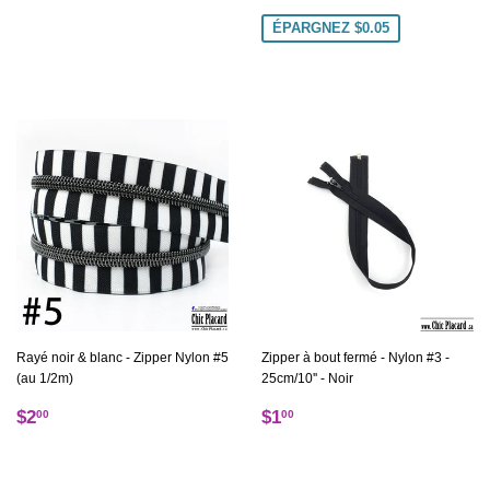
réduit
ÉPARGNEZ $0.05
Rayé noir & blanc - Zipper Nylon #5
Zipper à bout fermé - Nylon #3 -
(au 1/2m)
25cm/10'' - Noir
Prix
$2.00
Prix
$1.00
$2
$1
00
00
régulier
régulier