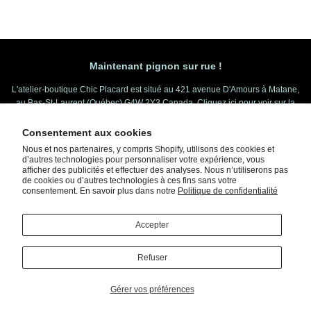
Maintenant pignon sur rue !
L'atelier-boutique Chic Placard est situé au 421 avenue D'Amours à Matane,
au Bas-St-Laurent (Québec) G4W 2Y3 Canada.
Cliquez ici pour voir sur la
carte
.
Généralement ouvert entre 10h et 18h.
Consentement aux cookies
Nous et nos partenaires, y compris Shopify, utilisons des cookies et
d’autres technologies pour personnaliser votre expérience, vous
afficher des publicités et effectuer des analyses. Nous n’utiliserons pas
Rechercher
À propos
Délais de traitement
Expéditions
de cookies ou d’autres technologies à ces fins sans votre
Conditions de ventes
Retours et remboursements
Confidentialité
consentement. En savoir plus dans notre
Politique de confidentialité
Nous écrire
BLOG Couture
Cartes cadeaux
S'abonner à l'infolettre
Accepter
Facebook
Instagram
You
Refuser
© 2026
Chic Placard
Gérer vos préférences
Méthodes