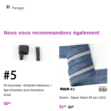
Partager
Partager
sur
Facebook
Nous vous recommandons également
#5 Gunmetal - Kit Butée inférieure +
tige d'insertion pour fermeture
éclair
Denim - Zipper Nylon #5 (au 1/2m)
Prix
$0.65
$0
65
Prix
$1.80
Prix régulier
$1.85
$1
80
$1
85
régulier