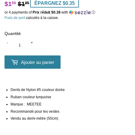
$1
$1
Prix
$1.85
Prix
$1.50
ÉPARGNEZ $0.35
50
85
régulier
réduit
or 4 payments of
Prix réduit $0.38
with
ⓘ
Frais de port
calculés à la caisse.
Quantité
-
+
Ajouter au panier
Dents de Nylon #5 couleur dorée
Ruban couleur turquoise
Marque : MEETEE
Recommandé pour les vestes
Vendu au demi-mètre (50cm)