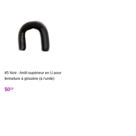
#5 Noir - Arrêt supérieur en U pour
fermeture à glissière (à l'unité)
Prix
$0.10
$0
10
régulier