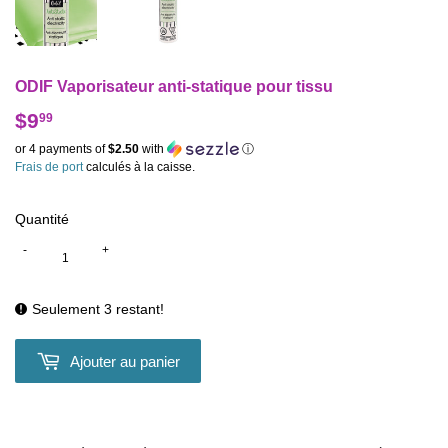
ODIF Vaporisateur anti-statique pour tissu
$9
$9.99
99
or 4 payments of
$2.50
with
ⓘ
Frais de port
calculés à la caisse.
Quantité
-
+
Seulement 3 restant!
Ajouter au panier