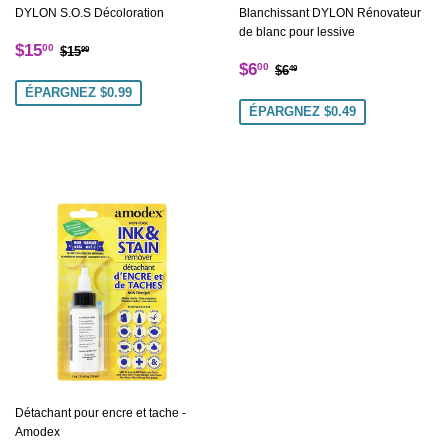
DYLON S.O.S Décoloration
Blanchissant DYLON Rénovateur
de blanc pour lessive
Prix
$15.00
Prix régulier
$15.99
$15
00
$15
99
Prix
$6.00
Prix régulier
$6.49
réduit
$6
00
$6
49
réduit
ÉPARGNEZ $0.99
ÉPARGNEZ $0.49
Détachant pour encre et tache -
Amodex