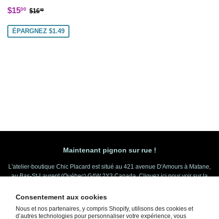
Prix
$15.00
Prix régulier
$16.49
$15
00
$16
49
réduit
ÉPARGNEZ $1.49
Maintenant pignon sur rue !
L'atelier-boutique Chic Placard est situé au 421 avenue D'Amours à Matane,
au Bas-St-Laurent (Québec) G4W 2Y3 Canada.
Cliquez ici pour voir sur la
carte
.
Généralement ouvert entre 10h et 18h.
Consentement aux cookies
Nous et nos partenaires, y compris Shopify, utilisons des cookies et
d’autres technologies pour personnaliser votre expérience, vous