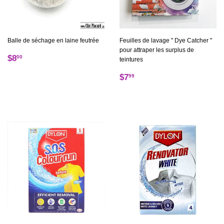
Balle de séchage en laine feutrée
Feuilles de lavage " Dye Catcher "
pour attraper les surplus de
Prix
$8.00
$8
00
teintures
régulier
Prix
$7.99
$7
99
régulier