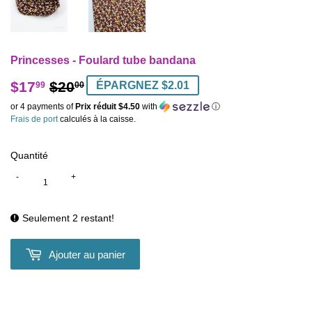
Princesses - Foulard tube bandana
$17
$20
Prix
$20.00
Prix
$17.99
ÉPARGNEZ $2.01
99
00
régulier
réduit
or 4 payments of
Prix réduit $4.50
with
ⓘ
Frais de port
calculés à la caisse.
Quantité
-
+
Seulement 2 restant!
Ajouter au panier