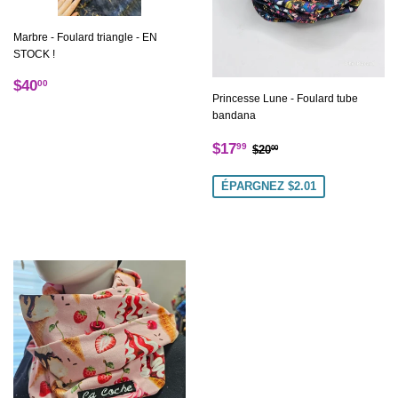
Marbre - Foulard triangle - EN
STOCK !
Prix
$40.00
$40
00
Princesse Lune - Foulard tube
régulier
bandana
Prix
$17.99
Prix régulier
$20.00
$17
99
$20
00
réduit
ÉPARGNEZ $2.01