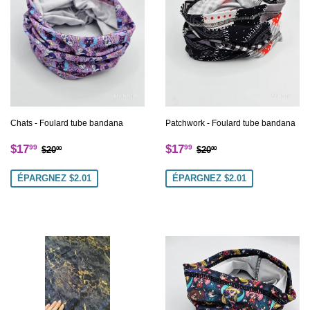
Chats - Foulard tube bandana
Patchwork - Foulard tube bandana
Prix
$17.99
Prix
$17.99
Prix régulier
$20.00
Prix régulier
$20.00
$17
$17
99
99
$20
$20
00
00
réduit
réduit
ÉPARGNEZ $2.01
ÉPARGNEZ $2.01